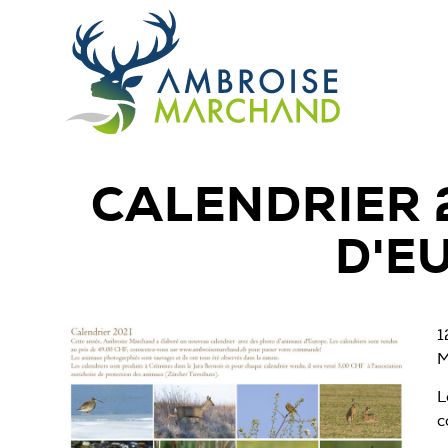
CALENDRIER 
D'E
1
M
L
c