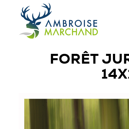
FORÊT JU
14