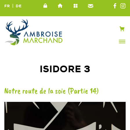
|
FR
DE
ISIDORE 3
Notre route de la soie (Partie 14)