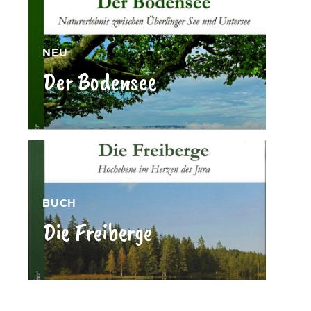
NEU
Der Bodensee
»
BUCH
Die Freiberge
»