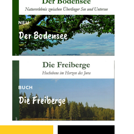
NEU
Der Bodensee
»
BUCH
Die Freiberge
»